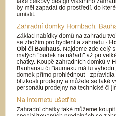
také celkový design vlastního zahrad
by měl zapadat do prostředí, do které
umístit.
Zahradní domky Hornbach, Bauh
Základ nabídky domů na zahradu tvoř
se zbožím pro bydlení a zahradu -
Ho
Obi či Bauhaus
. Najdeme zde celý 
malých "budek na nářadí" až po velk
chatky. Koupě zahradních domků v H
Bauhausu či Baumaxu má tu výhodu,
domek přímo prohlédnout - zpravidla
blízkosti prodejny a můžete se také 
personálu prodejny na technické či jin
Na internetu ušetříte
Zahradní chatky také můžeme koupit
specializovaných prodejnách se za