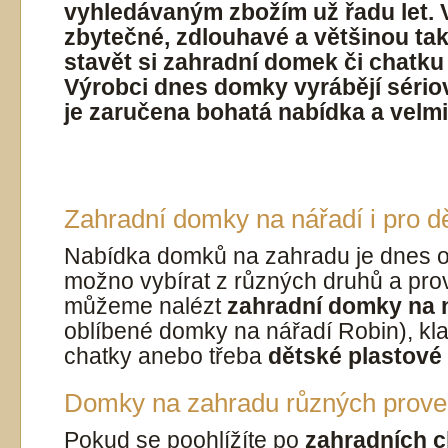
vyhledávaným zbožím už řadu let. 
zbytečné, zdlouhavé a většinou ta
stavět si zahradní domek či chatk
Výrobci dnes domky vyrábějí sériov
je zaručena bohatá nabídka a velmi
Zahradní domky na nářadí i pro dě
Nabídka domků na zahradu je dnes o
možno vybírat z různých druhů a pro
můžeme nalézt
zahradní domky na 
oblíbené domky na nářadí Robin), kl
chatky anebo třeba
dětské plastov
Domky na zahradu různých prove
Pokud se poohlížíte po
zahradních 