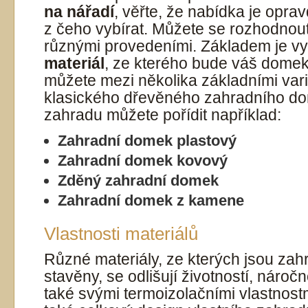
na nářadí
, věřte, že nabídka je opra
z čeho vybírat. Můžete se rozhodnou
různými provedeními. Základem je v
materiál
, ze kterého bude váš domek 
můžete mezi několika základními var
klasického dřevěného zahradního do
zahradu můžete pořídit například:
Zahradní domek plastový
Zahradní domek kovový
Zděný zahradní domek
Zahradní domek z kamene
Vlastnosti materiálů
Různé materiály, ze kterých jsou za
stavěny, se odlišují životností, nároč
také svými termoizolačními vlastnostmi